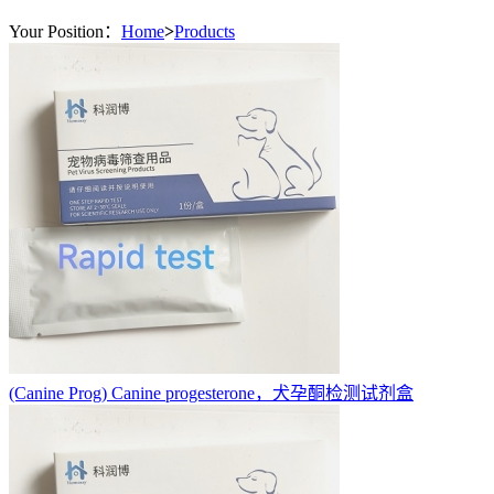
Your Position：
Home
>
Products
(Canine Prog) Canine progesterone，犬孕酮检测试剂盒